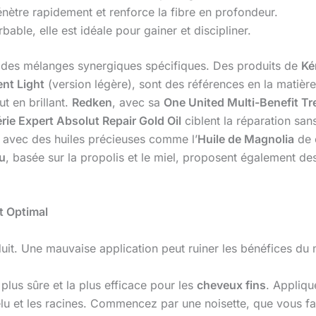
pénètre rapidement et renforce la fibre en profondeur.
able, elle est idéale pour gainer et discipliner.
des mélanges synergiques spécifiques. Des produits de
Ké
nt Light
(version légère), sont des références en la matiè
ut en brillant.
Redken
, avec sa
One United Multi-Benefit Tr
rie Expert Absolut Repair Gold Oil
ciblent la réparation san
 avec des huiles précieuses comme l’
Huile de Magnolia
de 
u
, basée sur la propolis et le miel, proposent également des
t Optimal
duit. Une mauvaise application peut ruiner les bénéfices du
plus sûre et la plus efficace pour les
cheveux fins
. Appliqu
elu et les racines. Commencez par une noisette, que vous fa