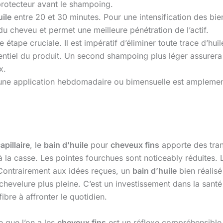
protecteur avant le shampoing.
uile
entre 20 et 30 minutes. Pour une intensification des bi
du cheveu et permet une meilleure pénétration de l’actif.
e étape cruciale. Il est impératif d’éliminer toute trace d’hu
ntiel du produit. Un second shampoing plus léger assurera l
x.
 une application hebdomadaire ou bimensuelle est amplemen
apillaire
, le
bain d’huile
pour
cheveux fins
apporte des trans
à la casse. Les pointes fourchues sont noticeably réduites. L
 Contrairement aux idées reçues, un
bain d’huile
bien réalisé
chevelure plus pleine. C’est un investissement dans la santé
bre à affronter le quotidien.
 que l’on a les
cheveux fins
est un réflexe compréhensible