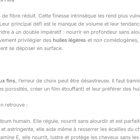
de fibre réduit. Cette finesse intrinsèque les rend plus vuln
 Leur principal défi est le manque de volume et leur tendan
e à un double impératif : nourrir en profondeur sans alourdi
tivement privilégier des
huiles légères
et non comédogènes, q
ment se déposer en surface.
x fins
, l’erreur de choix peut être désastreuse. Il faut bann
es porosités, créer un film étouffant) et leur préférer des hu
n retrouve :
bum humain. Elle régule, nourrit sans alourdir et est parfai
t astringente, elle aide même à resserrer les écailles du c
amine E, elle nourrit, lustre et protège les cheveux sans les 