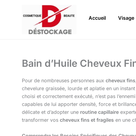
Aller
au
Accueil
Visage
contenu
Bain d’Huile Cheveux Fi
Pour de nombreuses personnes aux
cheveux fins
chevelure graissée, lourde et aplatie en un instan
choisi et correctement exécuté, n’est pas l’ennemi 
capables de lui apporter densité, force et brillanc
délicate et d’adopter une
routine capillaire
experte
transformer vos
cheveux fins et fragiles
en une ch
Comprendre les Besoins Spécifiques des Cheveu