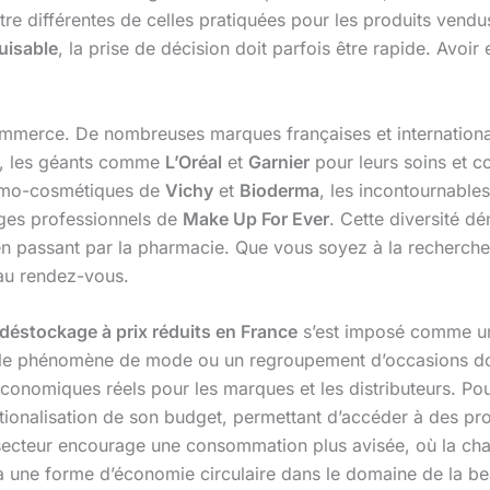
être différentes de celles pratiquées pour les produits vendus
uisable
, la prise de décision doit parfois être rapide. Avoir
 commerce. De nombreuses marques françaises et internation
es, les géants comme
L’Oréal
et
Garnier
pour leurs soins et co
ermo-cosmétiques de
Vichy
et
Bioderma
, les incontournable
ages professionnels de
Make Up For Ever
. Cette diversité 
 passant par la pharmacie. Que vous soyez à la recherche 
au rendez-vous.
déstockage à prix réduits en France
s’est imposé comme une
le phénomène de mode ou un regroupement d’occasions douteu
économiques réels pour les marques et les distributeurs. Pou
ationalisation de son budget, permettant d’accéder à des pr
e secteur encourage une consommation plus avisée, où la c
 à une forme d’économie circulaire dans le domaine de la bea