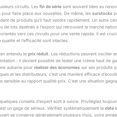
sieurs circuits. Les
fin de série
sont souvent liées au reno
s pour faire place aux nouvelles. De même, les
surstocks
pe
édent de produits qu’il faut vendre rapidement. Un autre ca
 lots destinés à l’export qui retrouvent le marché nationa
rientés vers ces circuits pour une vente rapide. Il est cruc
ualité et l’efficacité sont intactes.
ien entendu le
prix réduit
. Les réductions peuvent osciller e
entation : il devient possible de tester une crème haut de 
une aubaine pour
réaliser des économies
sur ses produits q
ques et les distributeurs, c’est une manière efficace d’écou
lus sensible au rapport qualité-prix. C’est une situation g
lques conseils d’expert sont à suivre. Privilégiez toujours 
ts est un gage de sérieux. Vérifiez systématiquement la
date 
vert se conserve généralement plusieurs mois, voire année