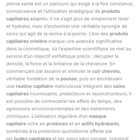
pleine santé est un parcours qui exige à la fois constance,
connaissance et l’utilisation stratégique de
produits
capillaires
adaptés. Il ne s’agit plus de simplement laver
et hydrater, mais d’orchestrer une véritable synergie de
soins qui agit de la racine à la pointe. L’ère des
produits
capillaires crinière
marque une avancée significative
dans la cosmétique, où l’expertise scientifique se met au
service d’un objectif esthétique précis : décupler la
densité, la force et la brillance de la chevelure. En
commençant par assainir et stimuler le
cuir chevelu
,
véritable fondation de la
pousse
, puis en enchâssant
une
routine capillaire
méticuleuse intégrant des
soins
capillaires
nourrissants, protecteurs et reconstructeurs, il
est possible de contrecarrer les effets du temps, des
agressions environnementales et des traitements
chimiques. L’utilisation régulière d’un
masque
capillaire
riche en
protéines
et en
actifs hydratants
,
combinée à la protection quotidienne offerte par
les
huiles capillaires
et les soins sans rinçage, construit