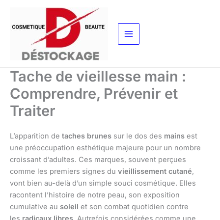
Aller
au
contenu
Tache de vieillesse main :
Comprendre, Prévenir et
Traiter
L’apparition de
taches brunes
sur le dos des
mains
est
une préoccupation esthétique majeure pour un nombre
croissant d’adultes. Ces marques, souvent perçues
comme les premiers signes du
vieillissement cutané
,
vont bien au-delà d’un simple souci cosmétique. Elles
racontent l’histoire de notre peau, son exposition
cumulative au
soleil
et son combat quotidien contre
les
radicaux libres
. Autrefois considérées comme une