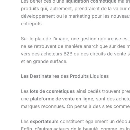
Les bénéfices d’une
liquidation cosmetique
maîtri
produits qui, autrement, prendraient de la valeur
développement ou le marketing pour les nouveautés
entrepôts.
Sur le plan de l’image, une gestion rigoureuse e
ne se retrouvent de manière anarchique sur des ma
vers des acheteurs B2B ou des circuits de vente spé
et en grande surface.
Les Destinataires des Produits Liquides
Les
lots de cosmétiques
ainsi cédés trouvent pre
une
plateforme de vente en ligne
, sont des achet
marques reconnues. On pense à des sites comm
Les
exportateurs
constituent également un débouc
Enfin, d’autres acteurs de la beauté, comme les in