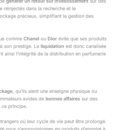
 de
générer un retour sur investissement
sur des
 réinjectés dans la recherche et le
ockage précieux, simplifiant la gestion des
arque comme
Chanel
ou
Dior
évite que ses produits
 à son prestige. La
liquidation
est donc canalisée
ainsi l’intégrité de la distribution en parfumerie
ockage
, qu’ils aient une enseigne physique ou
nsommateurs avides de
bonnes affaires
sur des
 ce principe.
rangers où leur cycle de vie peut être prolongé.
nité pour s’approvisionner en produits d’appoint à