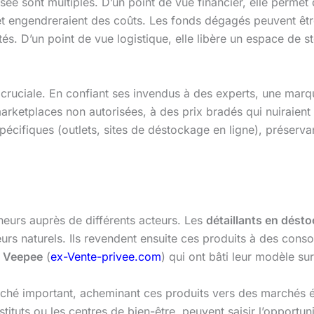
sée sont multiples. D’un point de vue financier, elle permet
 et engendreraient des coûts. Les fonds dégagés peuvent être
. D’un point de vue logistique, elle libère un espace de st
st cruciale. En confiant ses invendus à des experts, une m
rketplaces non autorisées, à des prix bradés qui nuiraient
cifiques (outlets, sites de déstockage en ligne), préservant 
neurs auprès de différents acteurs. Les
détaillants en dést
eurs naturels. Ils revendent ensuite ces produits à des co
e
Veepee
(
ex-Vente-privee.com
) qui ont bâti leur modèle sur
hé important, acheminant ces produits vers des marchés ét
stituts ou les centres de bien-être, peuvent saisir l’opportu