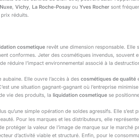
Nuxe
,
Vichy
,
La Roche-Posay
ou
Yves Rocher
sont fréquem
prix réduits.
uidation cosmetique
revêt une dimension responsable. Elle s’
ement conformes. Jeter des cosmétiques invendus, souvent
 de réduire l’impact environnemental associé à la destructi
e aubaine. Elle ouvre l’accès à des
cosmétiques de qualité
e
 C’est une situation gagnant-gagnant où l’entreprise minimis
 de vie des produits, la
liquidation cosmetique
se positionne
lus qu’une simple opération de soldes agressifs. Elle s’est
eauté. Pour les marques et les distributeurs, elle représent
t de protéger la valeur de l’image de marque sur le marché pr
ecteur d’activité viable et structuré. Enfin, pour le consomm