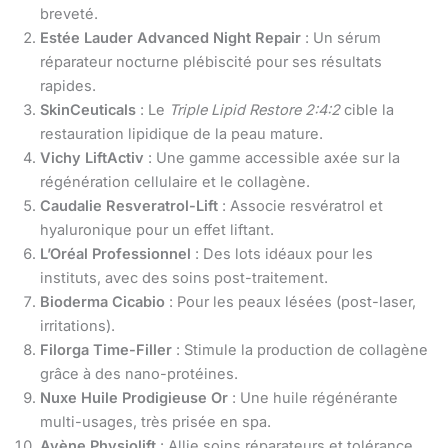
breveté.
Estée Lauder Advanced Night Repair
: Un sérum
réparateur nocturne plébiscité pour ses résultats
rapides.
SkinCeuticals
: Le
Triple Lipid Restore 2:4:2
cible la
restauration lipidique de la peau mature.
Vichy LiftActiv
: Une gamme accessible axée sur la
régénération cellulaire et le collagène.
Caudalie Resveratrol-Lift
: Associe resvératrol et
hyaluronique pour un effet liftant.
L’Oréal Professionnel
: Des lots idéaux pour les
instituts, avec des soins post-traitement.
Bioderma Cicabio
: Pour les peaux lésées (post-laser,
irritations).
Filorga Time-Filler
: Stimule la production de collagène
grâce à des nano-protéines.
Nuxe Huile Prodigieuse Or
: Une huile régénérante
multi-usages, très prisée en spa.
Avène Physiolift
: Allie soins réparateurs et tolérance