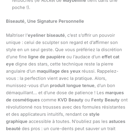
retouches (le
Rocket
de
Maybelline
tient dans une
poche !).
Biseauté, Une Signature Personnelle
Maîtriser l’
eyeliner biseauté
, c’est s’offrir un pouvoir
unique : celui de sculpter son regard et d’affirmer son
style en un seul geste. Que vous préfériez la discrétion
d’une fine
ligne de paupière
ou l’audace d’un
effet cat
eye
digne des stars, cette technique reste la pierre
angulaire d’un
maquillage des yeux
réussi. Rappelez-
vous : la perfection vient avec la pratique. Alors,
munissez-vous d’un
produit longue tenue
, d’un bon
démaquillant… et d’une dose de patience ! Les
marques
de cosmétiques
comme
KVD Beauty
ou
Fenty Beauty
ont
révolutionné nos trousses avec des formules résistantes
et des applicateurs intuitifs, rendant ce
style
graphique
accessible à toutes. N’oubliez pas les
astuces
beauté
des pros : un cure-dents peut sauver un trait