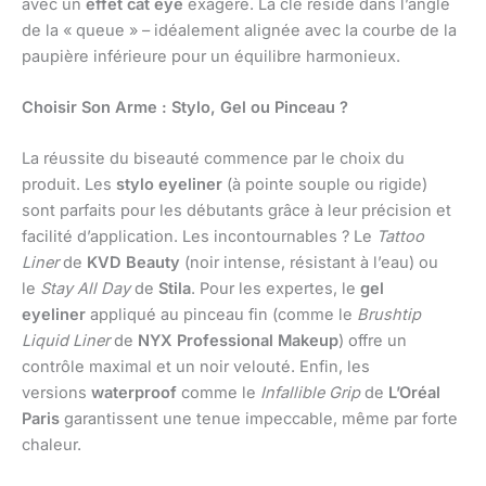
avec un
effet cat eye
exagéré. La clé réside dans l’angle
de la « queue » – idéalement alignée avec la courbe de la
paupière inférieure pour un équilibre harmonieux.
Choisir Son Arme : Stylo, Gel ou Pinceau ?
La réussite du biseauté commence par le choix du
produit. Les
stylo eyeliner
(à pointe souple ou rigide)
sont parfaits pour les débutants grâce à leur précision et
facilité d’application. Les incontournables ? Le
Tattoo
Liner
de
KVD Beauty
(noir intense, résistant à l’eau) ou
le
Stay All Day
de
Stila
. Pour les expertes, le
gel
eyeliner
appliqué au pinceau fin (comme le
Brushtip
Liquid Liner
de
NYX Professional Makeup
) offre un
contrôle maximal et un noir velouté. Enfin, les
versions
waterproof
comme le
Infallible Grip
de
L’Oréal
Paris
garantissent une tenue impeccable, même par forte
chaleur.