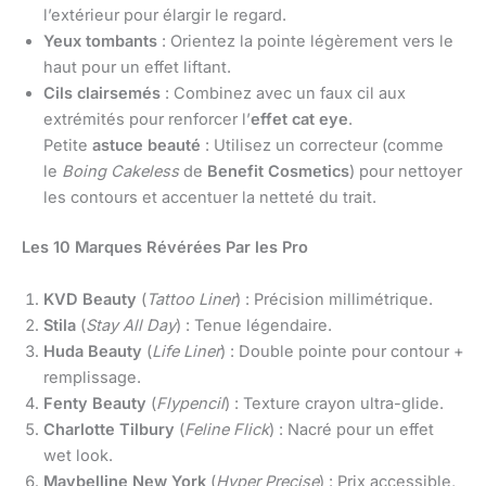
l’extérieur pour élargir le regard.
Yeux tombants
: Orientez la pointe légèrement vers le
haut pour un effet liftant.
Cils clairsemés
: Combinez avec un faux cil aux
extrémités pour renforcer l’
effet cat eye
.
Petite
astuce beauté
: Utilisez un correcteur (comme
le
Boing Cakeless
de
Benefit Cosmetics
) pour nettoyer
les contours et accentuer la netteté du trait.
Les 10 Marques Révérées Par les Pro
KVD Beauty
(
Tattoo Liner
) : Précision millimétrique.
Stila
(
Stay All Day
) : Tenue légendaire.
Huda Beauty
(
Life Liner
) : Double pointe pour contour +
remplissage.
Fenty Beauty
(
Flypencil
) : Texture crayon ultra-glide.
Charlotte Tilbury
(
Feline Flick
) : Nacré pour un effet
wet look.
Maybelline New York
(
Hyper Precise
) : Prix accessible,