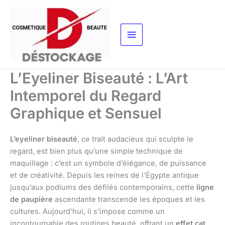
Aller
au
contenu
L’Eyeliner Biseauté : L’Art
Intemporel du Regard
Graphique et Sensuel
L’eyeliner biseauté
, ce trait audacieux qui sculpte le
regard, est bien plus qu’une simple technique de
maquillage : c’est un symbole d’élégance, de puissance
et de créativité. Depuis les reines de l’Égypte antique
jusqu’aux podiums des défilés contemporains, cette
ligne
de paupière
ascendante transcende les époques et les
cultures. Aujourd’hui, il s’impose comme un
incontournable des routines beauté, offrant un
effet cat