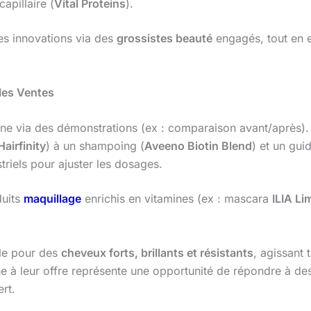
apillaire (
Vital Proteins
).
es innovations via des
grossistes beauté
engagés, tout en e
 les Ventes
tine via des démonstrations (ex : comparaison avant/après).
Hairfinity
) à un shampoing (
Aveeno Biotin Blend
) et un guid
triels pour ajuster les dosages.
duits
maquillage
enrichis en vitamines (ex : mascara
ILIA Li
le pour des
cheveux forts, brillants et résistants
, agissant 
ine à leur offre représente une opportunité de répondre à d
rt.