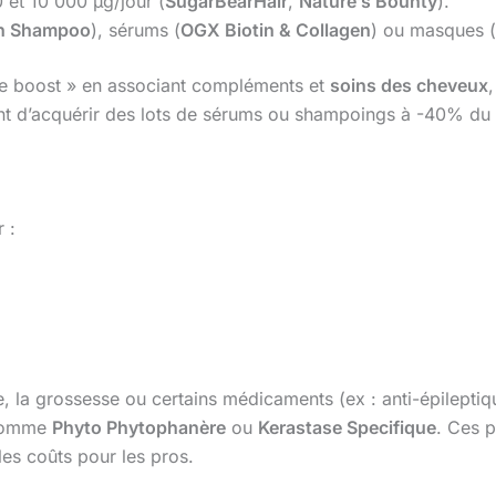
 et 10 000 µg/jour (
SugarBearHair
,
Nature’s Bounty
).
in Shampoo
), sérums (
OGX Biotin & Collagen
) ou masques (
ine boost » en associant compléments et
soins des cheveux
d’acquérir des lots de sérums ou shampoings à -40% du p
 :
e, la grossesse ou certains médicaments (ex : anti-épilepti
 comme
Phyto Phytophanère
ou
Kerastase Specifique
. Ces p
les coûts pour les pros.