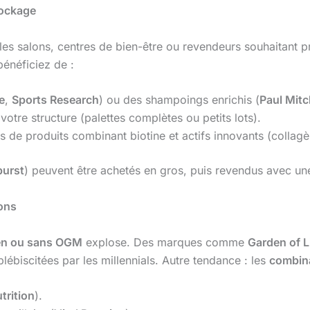
tockage
les salons, centres de bien-être ou revendeurs souhaitant
bénéficiez de :
e
,
Sports Research
) ou des shampoings enrichis (
Paul Mitc
otre structure (palettes complètes ou petits lots).
s de produits combinant biotine et actifs innovants (collag
burst
) peuvent être achetés en gros, puis revendus avec un
ons
ten ou sans OGM
explose. Des marques comme
Garden of L
lébiscitées par les millennials. Autre tendance : les
combin
trition
).