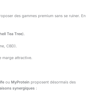
 proposer des gammes premium sans se ruiner. En
hell Tea Tree
).
ène, CBD).
e marge attractive.
ife
ou
MyProtein
proposent désormais des
aisons synergiques
: