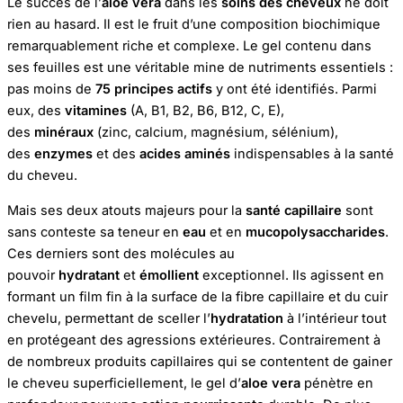
Le succès de l’
aloe vera
dans les
soins des cheveux
ne doit
rien au hasard. Il est le fruit d’une composition biochimique
remarquablement riche et complexe. Le gel contenu dans
ses feuilles est une véritable mine de nutriments essentiels :
pas moins de
75 principes actifs
y ont été identifiés. Parmi
eux, des
vitamines
(A, B1, B2, B6, B12, C, E),
des
minéraux
(zinc, calcium, magnésium, sélénium),
des
enzymes
et des
acides aminés
indispensables à la santé
du cheveu.
Mais ses deux atouts majeurs pour la
santé capillaire
sont
sans conteste sa teneur en
eau
et en
mucopolysaccharides
.
Ces derniers sont des molécules au
pouvoir
hydratant
et
émollient
exceptionnel. Ils agissent en
formant un film fin à la surface de la fibre capillaire et du cuir
chevelu, permettant de sceller l’
hydratation
à l’intérieur tout
en protégeant des agressions extérieures. Contrairement à
de nombreux produits capillaires qui se contentent de gainer
le cheveu superficiellement, le gel d’
aloe vera
pénètre en