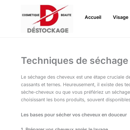
Aller
au
Accueil
Visage
contenu
Techniques de séchage 
Le séchage des cheveux est une étape cruciale de l
cassants et ternes. Heureusement, il existe des te
sèche-cheveux ou que vous préfériez un séchage 
choisissant les bons produits, souvent disponibles
Les bases pour sécher vos cheveux en douceur
1. Préparer vos cheveux après le lavage