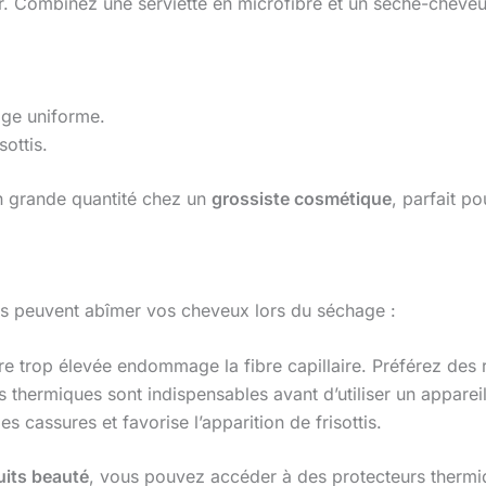
. Combinez une serviette en microfibre et un sèche-cheveu
age uniforme.
sottis.
en grande quantité chez un
grossiste cosmétique
, parfait po
rs peuvent abîmer vos cheveux lors du séchage :
e trop élevée endommage la fibre capillaire. Préférez des
s thermiques sont indispensables avant d’utiliser un appareil
 cassures et favorise l’apparition de frisottis.
its beauté
, vous pouvez accéder à des protecteurs thermiqu