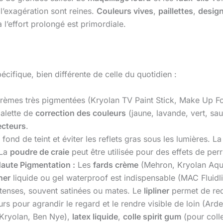
t l’exagération sont reines.
Couleurs vives
,
paillettes
,
desig
à l’effort prolongé est primordiale.
cifique, bien différente de celle du quotidien :
èmes très pigmentées (Kryolan TV Paint Stick, Make Up Fo
alette de
correction des couleurs
(jaune, lavande, vert, sa
ecteurs
.
 fond de teint et éviter les reflets gras sous les lumières. L
 La
poudre de craie
peut être utilisée pour des effets de per
Haute Pigmentation :
Les
fards crème
(Mehron, Kryolan Aqu
ner
liquide ou gel waterproof est indispensable (MAC Fluidli
tenses, souvent satinées ou mates. Le
lipliner
permet de red
s pour agrandir le regard et le rendre visible de loin (Arde
Kryolan, Ben Nye),
latex liquide
,
colle spirit gum
(pour colle