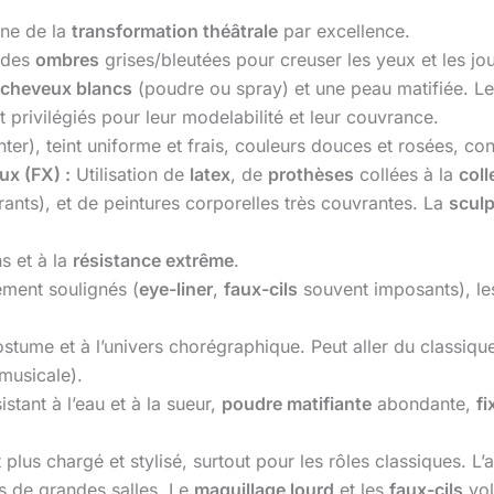
ine de la
transformation théâtrale
par excellence.
t des
ombres
grises/bleutées pour creuser les yeux et les j
cheveux blancs
(poudre ou spray) et une peau matifiée. L
t privilégiés pour leur modelabilité et leur couvrance.
ter), teint uniforme et frais, couleurs douces et rosées, co
x (FX) :
Utilisation de
latex
, de
prothèses
collées à la
coll
ants), et de peintures corporelles très couvrantes. La
sculp
s et à la
résistance extrême
.
ement soulignés (
eye-liner
,
faux-cils
souvent imposants), le
stume et à l’univers chorégraphique. Peut aller du classique 
musicale).
istant à l’eau et à la sueur,
poudre matifiante
abondante,
fi
plus chargé et stylisé, surtout pour les rôles classiques. L’
s de grandes salles. Le
maquillage lourd
et les
faux-cils
vol