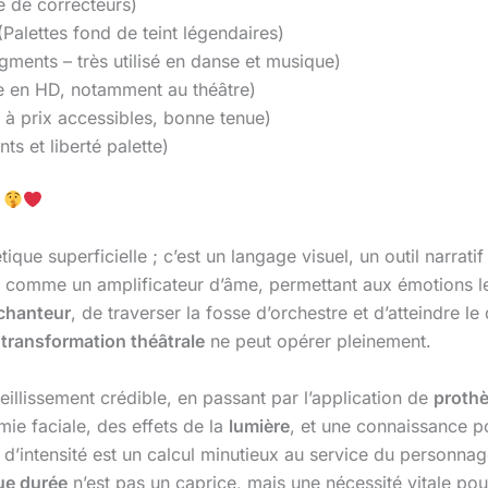
e de correcteurs)
Palettes fond de teint légendaires)
gments – très utilisé en danse et musique)
e en HD, notamment au théâtre)
 à prix accessibles, bonne tenue)
s et liberté palette)
n
ique superficielle ; c’est un langage visuel, un outil narrati
git comme un amplificateur d’âme, permettant aux émotions l
chanteur
, de traverser la fosse d’orchestre et d’atteindre le
a
transformation théâtrale
ne peut opérer pleinement.
eillissement crédible, en passant par l’application de
proth
ie faciale, des effets de la
lumière
, et une connaissance p
 d’intensité est un calcul minutieux au service du personnag
ue durée
n’est pas un caprice, mais une nécessité vitale pou