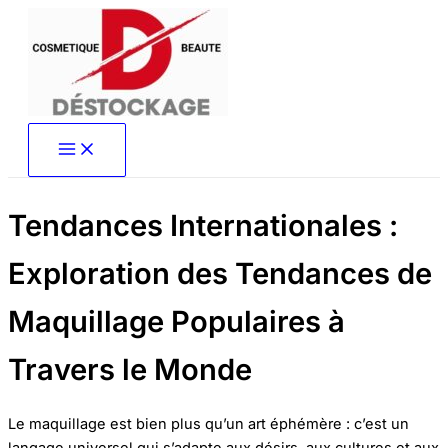
Aller
au
contenu
Tendances Internationales :
Exploration des Tendances de
Maquillage Populaires à
Travers le Monde
Le maquillage est bien plus qu’un art éphémère : c’est un
langage universel qui s’adapte aux désirs, aux cultures et aux