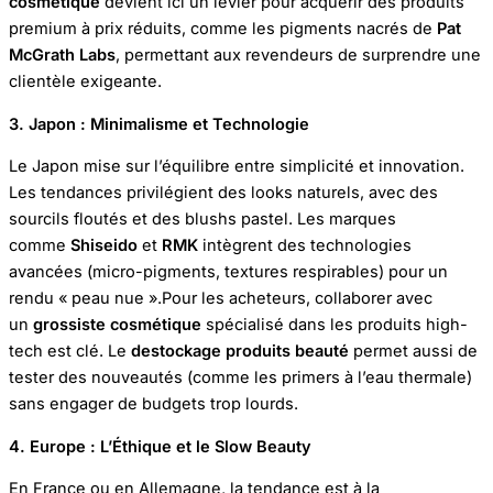
cosmétique
devient ici un levier pour acquérir des produits
premium à prix réduits, comme les pigments nacrés de
Pat
McGrath Labs
, permettant aux revendeurs de surprendre une
clientèle exigeante.
3. Japon : Minimalisme et Technologie
Le Japon mise sur l’équilibre entre simplicité et innovation.
Les tendances privilégient des looks naturels, avec des
sourcils floutés et des blushs pastel. Les marques
comme
Shiseido
et
RMK
intègrent des technologies
avancées (micro-pigments, textures respirables) pour un
rendu « peau nue ».Pour les acheteurs, collaborer avec
un
grossiste cosmétique
spécialisé dans les produits high-
tech est clé. Le
destockage produits beauté
permet aussi de
tester des nouveautés (comme les primers à l’eau thermale)
sans engager de budgets trop lourds.
4. Europe : L’Éthique et le Slow Beauty
En France ou en Allemagne, la tendance est à la